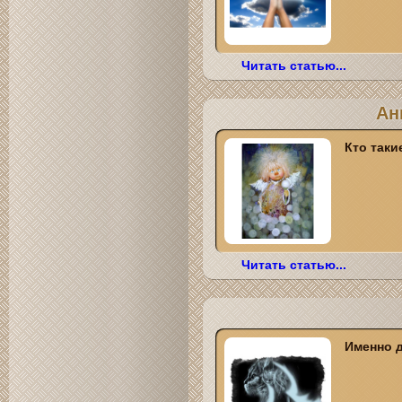
Читать статью...
Ан
Кто таки
Читать статью...
Именно д