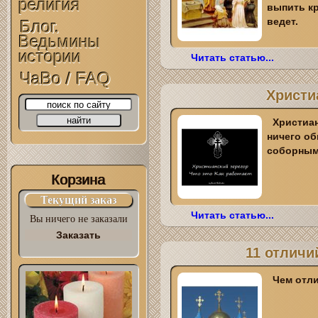
религия
выпить кр
ведет.
Блог.
Ведьмины
истории
Читать статью...
ЧаВо / FAQ
Христиа
Христиан
ничего об
соборным 
Корзина
Текущий заказ
Читать статью...
Вы ничего не заказали
Заказать
11 отличи
Чем отли