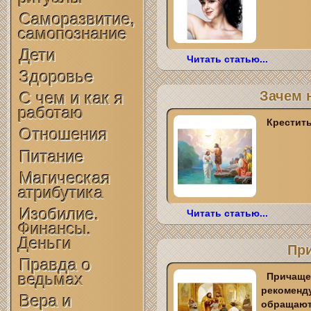
Саморазвитие,
самопознание
Дети
Читать статью...
Здоровье
Зачем 
С чем и как я
работаю
Крестить
Отношения
Питание
Магическая
атрибутика
Изобилие.
Читать статью...
Финансы.
Деньги
При
Правда о
ведьмах
Причаще
рекоменду
Вера и
обращают 