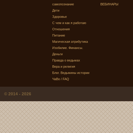
самопознание
ВЕБИНАРЫ
Дети
Здоровье
С чем и как я работаю
Отношения
Питание
Магическая атрибутика
Изобилие. Финансы.
Деньги
Правда о ведьмах
Вера и религия
Блог. Ведьмины истории
ЧаВо / FAQ
© 2014 - 2026