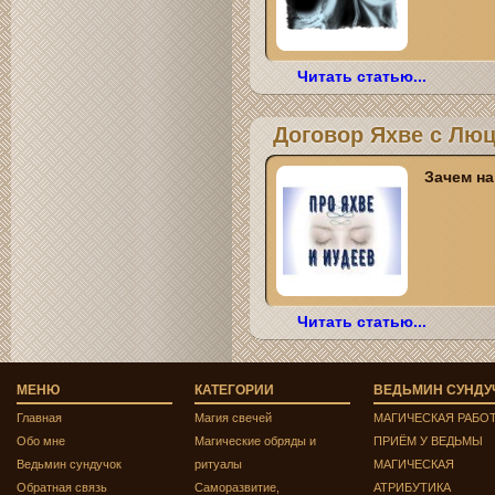
Читать статью...
Договор Яхве с Лю
Зачем на
Читать статью...
МЕНЮ
КАТЕГОРИИ
ВЕДЬМИН СУНДУ
Главная
Магия свечей
МАГИЧЕСКАЯ РАБО
Обо мне
Магические обряды и
ПРИЁМ У ВЕДЬМЫ
Ведьмин сундучок
ритуалы
МАГИЧЕСКАЯ
Обратная связь
Саморазвитие,
АТРИБУТИКА