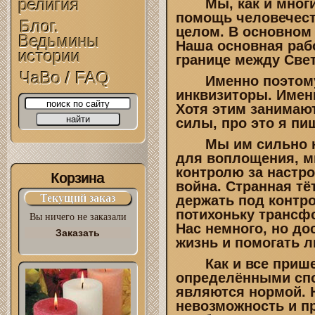
религия
Мы, как и многие
помощь человечеств
Блог.
целом. В основном
Ведьмины
Наша основная рабо
истории
границе между Све
ЧаВо / FAQ
Именно поэтому н
инквизиторы. Именн
Хотя этим занимают
силы, про это я п
Мы им сильно не
для воплощения, м
контролю за настр
Корзина
война. Странная тё
Текущий заказ
держать под контр
потихоньку трансфо
Вы ничего не заказали
Нас немного, но до
Заказать
жизнь и помогать 
Как и все пришел
определёнными спо
являются нормой. 
невозможность и пр