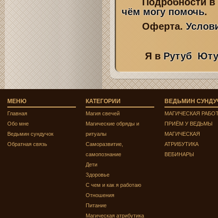
Подробности в 
чём могу помочь
.
Оферта.
Услов
Я в
Рутуб
Юту
МЕНЮ
КАТЕГОРИИ
ВЕДЬМИН СУНДУ
Главная
Магия свечей
МАГИЧЕСКАЯ РАБО
Обо мне
Магические обряды и
ПРИЁМ У ВЕДЬМЫ
Ведьмин сундучок
ритуалы
МАГИЧЕСКАЯ
Обратная связь
Саморазвитие,
АТРИБУТИКА
самопознание
ВЕБИНАРЫ
Дети
Здоровье
С чем и как я работаю
Отношения
Питание
Магическая атрибутика