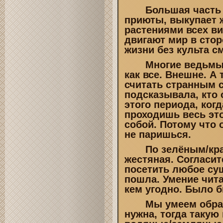
Большая часть в
приюты, выкупает 
растениями всех в
двигают мир в стор
жизни без культа 
Многие ведьмы да
как все. Внешне. А 
считать странным 
подсказывала, кто 
этого периода, ког
проходишь весь это
собой. Потому что 
не паришься.
По зелёным/кра
жестяная. Согласит
посетить любое сущ
пошла. Умение чит
кем угодно. Было 
Мы умеем обращат
нужна, тогда такую 