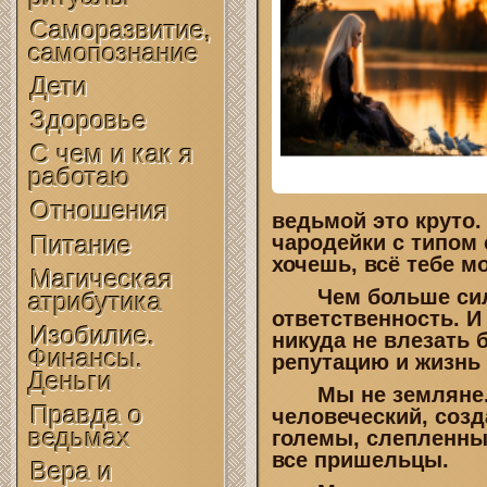
Саморазвитие,
самопознание
Дети
Здоровье
С чем и как я
работаю
Отношения
ведьмой это круто.
Питание
чародейки с типом 
хочешь, всё тебе мо
Магическая
Чем больше сила,
атрибутика
ответственность. И
Изобилие.
никуда не влезать 
Финансы.
репутацию и жизнь
Деньги
Мы не земляне. Е
Правда о
человеческий, созд
ведьмах
големы, слепленны
все пришельцы.
Вера и