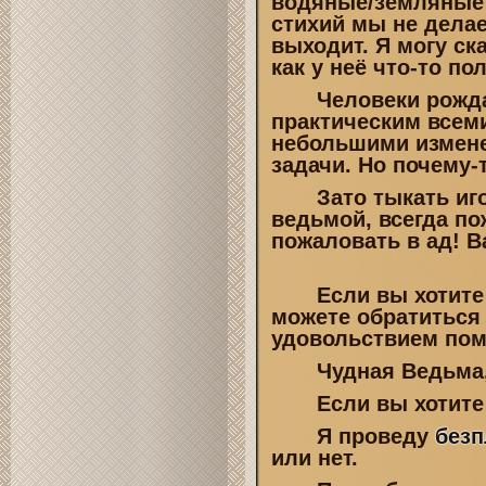
водяные/земляные 
стихий мы не делае
выходит. Я могу ск
как у неё что-то по
Человеки рождаю
практическим всеми
небольшими измене
задачи. Но почему-
Зато тыкать игол
ведьмой, всегда пож
пожаловать в ад! В
Если вы хотите п
можете обратиться
удовольствием пом
Чудная Ведьма,
Если вы хотите р
Я проведу
безп
или нет.