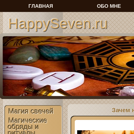
ГЛАВНАЯ
ОБО МНЕ
HappySeven.ru
Зачем 
Магия свечей
Магические
обряды и
ритуалы