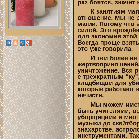
раз боятся, значит
К занятиям маги
отношение. Мы не 
магии. Потому что
силой. Это врождён
для экономии этой 
Всегда проще взять
это уже говорила.
И тем более не п
жертвоприношений. 
уничтожение. Вся 
с трёхкратным “ку”
кладбищам для уби
которые работают н
нечисти.
Мы можем иметь 
быть учителями, в
уборщицами и мног
музыки до скейтбо
знахарстве, астрол
инструментами. Так