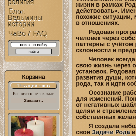
религия
жизни в рамках Род
Блог.
действовать». Имен
похожие ситуации,
Ведьмины
в отношениях.
истории
Родовая прогр
ЧаВо / FAQ
человек через соб
паттерны с учётом
склонности и предр
Человек всегда о
свою жизнь через 
установок. Родова
Корзина
развития души, ко
рода, так и идти с
Текущий заказ
Осознание работ
Вы ничего не заказали
для изменений. По
Заказать
от негативных шабл
целям и стремления
собственных желани
Я создала небол
свои
Задачи Рода
и