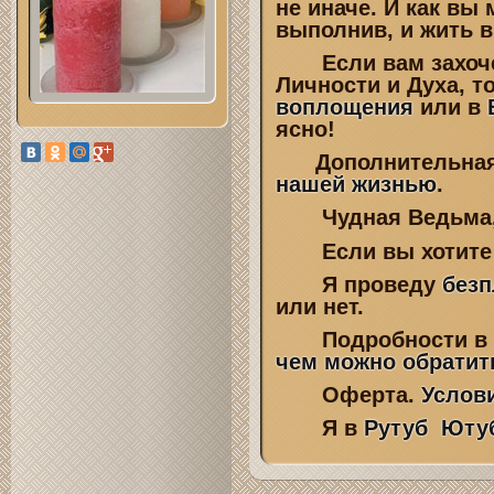
не иначе. И как вы
выполнив, и жить 
Если вам захочет
Личности и Духа, т
воплощения
или в
ясно!
Дополнительная 
нашей жизнью
.
Чудная Ведьма,
Если вы хотите р
Я проведу
безп
или нет.
Подробности в 
чем можно обратит
Оферта.
Услов
Я в
Рутуб
Юту