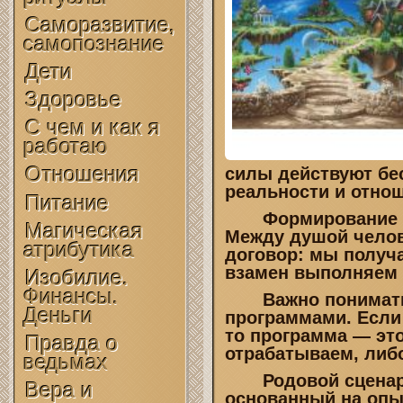
Саморазвитие,
самопознание
Дети
Здоровье
С чем и как я
работаю
Отношения
силы действуют бе
реальности и отнош
Питание
Формирование пр
Магическая
Между душой челов
атрибутика
договор: мы получа
взамен выполняем 
Изобилие.
Финансы.
Важно понимать 
Деньги
программами. Если
то программа — эт
Правда о
отрабатываем, либо
ведьмах
Родовой сцена
Вера и
основанный на опыт