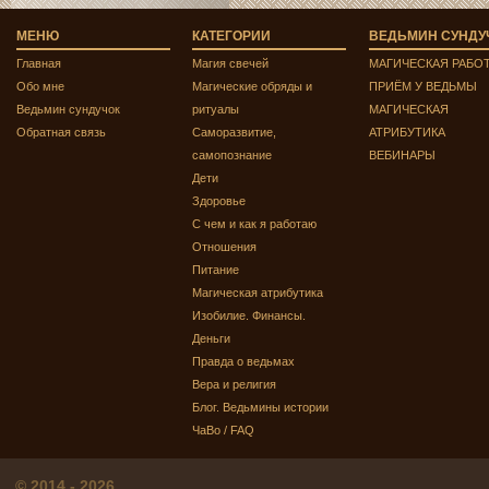
МЕНЮ
КАТЕГОРИИ
ВЕДЬМИН СУНДУ
Главная
Магия свечей
МАГИЧЕСКАЯ РАБО
Обо мне
Магические обряды и
ПРИЁМ У ВЕДЬМЫ
Ведьмин сундучок
ритуалы
МАГИЧЕСКАЯ
Обратная связь
Саморазвитие,
АТРИБУТИКА
самопознание
ВЕБИНАРЫ
Дети
Здоровье
С чем и как я работаю
Отношения
Питание
Магическая атрибутика
Изобилие. Финансы.
Деньги
Правда о ведьмах
Вера и религия
Блог. Ведьмины истории
ЧаВо / FAQ
© 2014 - 2026