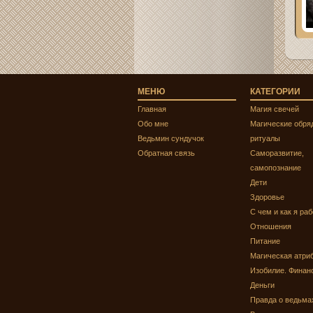
МЕНЮ
КАТЕГОРИИ
Главная
Магия свечей
Обо мне
Магические обря
Ведьмин сундучок
ритуалы
Обратная связь
Саморазвитие,
самопознание
Дети
Здоровье
С чем и как я ра
Отношения
Питание
Магическая атри
Изобилие. Финан
Деньги
Правда о ведьма