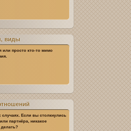
ы, виды
я или просто кто-то мимо
ния.
 отношений
 случаях. Если вы столкнулись
или партнёра, никакое
а делать?