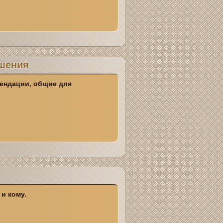
ошения
ендации, общие для
 и кому.