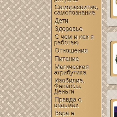
Саморазвитие,
самопознание
Дети
Здоровье
С чем и как я
работаю
Отношения
Питание
Магическая
атрибутика
Изобилие.
Финансы.
Деньги
Правда о
ведьмах
Вера и