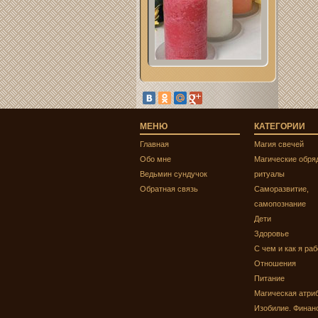
МЕНЮ
КАТЕГОРИИ
Главная
Магия свечей
Обо мне
Магические обря
Ведьмин сундучок
ритуалы
Обратная связь
Саморазвитие,
самопознание
Дети
Здоровье
С чем и как я ра
Отношения
Питание
Магическая атри
Изобилие. Финан