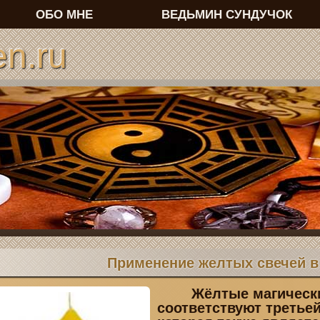
ОБО МНЕ
ВЕДЬМИН СУНДУЧОК
n.ru
Применение желтых свечей в
Жёлтые магически
соответствуют третьей