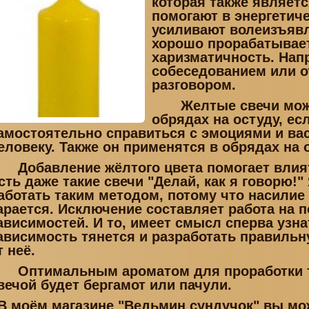
которая также являет
помогают в энергетиче
усиливают волеизъявл
хорошо прорабатывае
харизматичность. Нап
собеседованием или 
разговором.
Желтые свечи можн
обрядах на остуду, ес
амостоятельно справиться с эмоциями и ва
еловеку. Также он применятся в обрядах на
Добавление жёлтого цвета помогает влият
сть даже такие свечи "Делай, как я говорю!
аботать таким методом, потому что насилие 
арается. Исключение составляет работа на 
ависимостей. И то, имеет смысл сперва узнат
ависимость тянется и разработать правильн
т неё.
Оптимальным ароматом для проработки т
вечой будет бергамот или пачули.
В моём магазине "Ведьмин сундучок" вы м