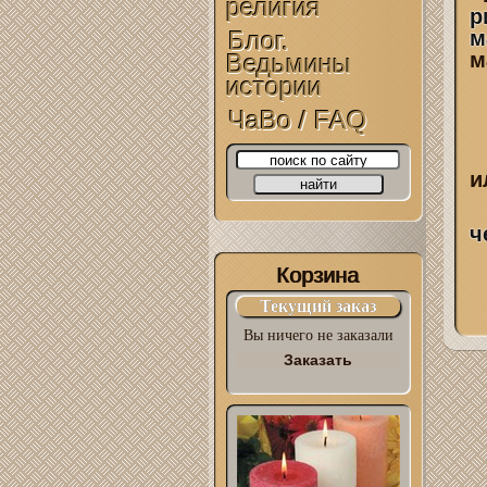
религия
р
Блог.
м
м
Ведьмины
истории
ЧаВо / FAQ
и
ч
Корзина
Текущий заказ
Вы ничего не заказали
Заказать