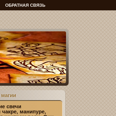
ОБРАТНАЯ СВЯЗЬ
 магии
е свечи
 чакре, манипуре,