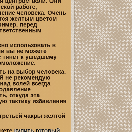
ся центром воли. Они
ской работе,
ение человека. Очень
тся желтым цветом
ример, перед
ответственным
о использовать в
ли вы не можете
с тянет к ушедшему
 омоложение.
ь на выбор человека.
" Я не рекомендую
над волей всегда
подавление
ь, откуда эта
ую тактику избавления
ретьей чакры жёлтой
ожете
купить готовый