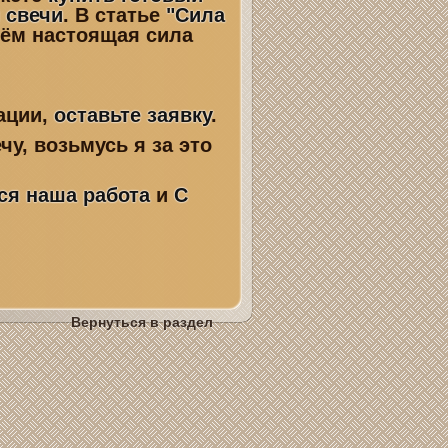
 свечи
. В статье
"Сила
чём настоящая сила
ации
,
оставьте заявку
.
чу, возьмусь я за это
ся наша работа
и
С
Вернуться в раздел