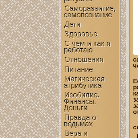
Саморазвитие,
самопознание
Дети
Здоровье
С чем и как я
работаю
Отношения
с
ч
Питание
Магическая
Е
атрибутика
р
к
Изобилие.
з
Финансы.
з
Деньги
о
Правда о
ведьмах
с
Вера и