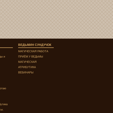
ВЕДЬМИН СУНДУЧОК
МАГИЧЕСКАЯ РАБОТА
ды и
ПРИЁМ У ВЕДЬМЫ
МАГИЧЕСКАЯ
АТРИБУТИКА
ВЕБИНАРЫ
ботаю
бутика
сы.