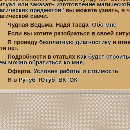
итуал или заказать изготовление магической
агических предметов"
вы можете узнать, в 
агической свечи.
Чудная Ведьма, Надя Таеда
Обо мне
Если вы хотите разобраться в своей ситу
Я проведу
безплатную диагностику
и отве
ли нет.
Подробности в статьях
Как будет строить
ем можно обратиться ко мне
.
Оферта.
Условия работы и стоимость
Я в
Рутуб
Ютуб
ВК
ОК