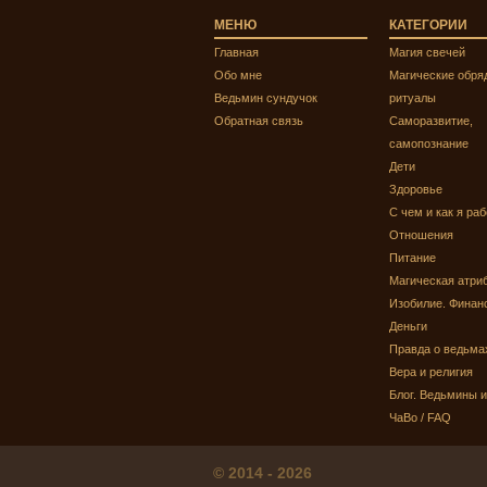
МЕНЮ
КАТЕГОРИИ
Главная
Магия свечей
Обо мне
Магические обря
Ведьмин сундучок
ритуалы
Обратная связь
Саморазвитие,
самопознание
Дети
Здоровье
С чем и как я ра
Отношения
Питание
Магическая атри
Изобилие. Финан
Деньги
Правда о ведьма
Вера и религия
Блог. Ведьмины 
ЧаВо / FAQ
© 2014 - 2026