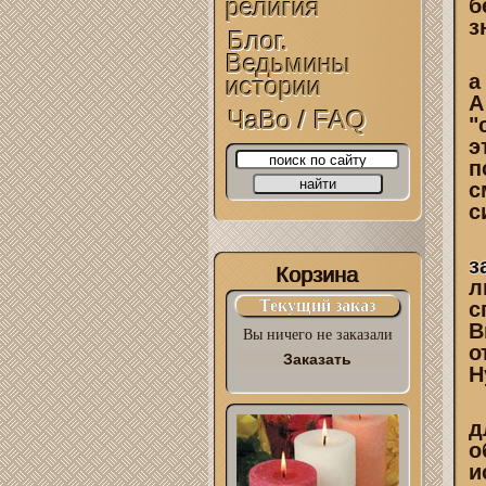
религия
б
з
Блог.
Ведьмины
а
истории
А
ЧаВо / FAQ
"
э
п
с
с
з
Корзина
л
Текущий заказ
с
В
Вы ничего не заказали
о
Заказать
Н
д
о
и