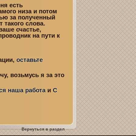
ня есть
амого низа и потом
тью за полученный
т такого слова.
ваше счастье,
 проводник на пути к
ации
,
оставьте
чу, возьмусь я за это
ся наша работа
и
С
Вернуться в раздел