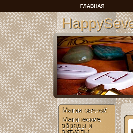
ГЛАВНАЯ
HappySeve
Магия свечей
Магические
обряды и
ритуалы