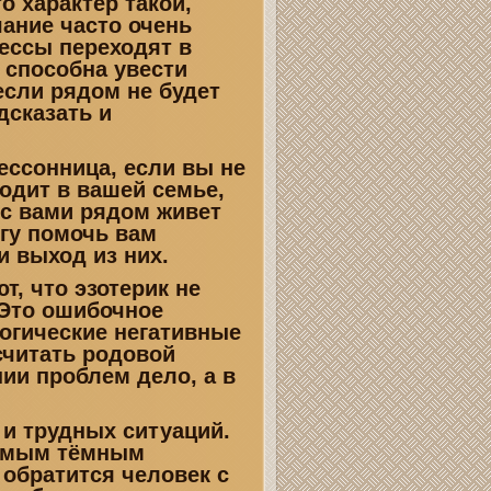
о характер такой,
ание часто очень
рессы переходят в
 способна увести
если рядом не будет
дсказать и
ссонница, если вы не
одит в вашей семье,
с вами рядом живет
огу помочь вам
и выход из них.
, что эзотерик не
 Это ошибочное
логические негативные
считать родовой
ии проблем дело, а в
и трудных ситуаций.
 самым тёмным
 обратится человек с