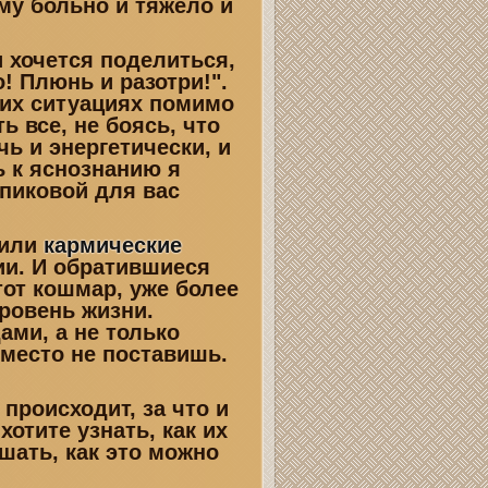
ему больно и тяжело и
 хочется поделиться,
! Плюнь и разотри!".
аких ситуациях помимо
 все, не боясь, что
чь и энергетически, и
ь к яснознанию я
пиковой для вас
вили
кармические
ии. И обратившиеся
тот кошмар, уже более
ровень жизни.
ми, а не только
 место не поставишь.
происходит, за что и
отите узнать, как их
шать, как это можно