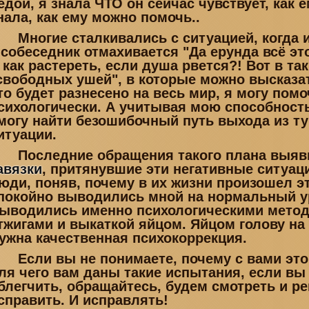
едой, я знала ЧТО он сейчас чувствует, как 
нала, как ему можно помочь..
Многие сталкивались с ситуацией, когда и
 собеседник отмахивается "Да ерунда всё это
 как растереть, если душа рвется?! Вот в т
свободных ушей", в которые можно высказать
то будет разнесено на весь мир, я могу помо
сихологически. А учитывая мою способност
могу найти безошибочный путь выхода из ту
итуации.
Последние обращения такого плана выя
авязки
, притянувшие эти негативные ситуац
юди, поняв, почему в их жизни произошел э
покойно выводились мной на нормальный у
ыводились именно психологическими метода
тжигами и выкаткой яйцом. Яйцом голову на
ужна качественная психокоррекция.
Если вы не понимаете, почему с вами это 
ля чего вам даны такие испытания, если вы х
блегчить, обращайтесь, будем смотреть и ре
справить. И исправлять!