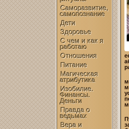
Саморазвитие,
самопознание
Дети
Здоровье
С чем и как я
работаю
Отношения
е
а
Питание
р
Магическая
атрибутика
м
м
Изобилие.
у
Финансы.
п
Деньги
м
Правда о
ведьмах
П
Вера и
з