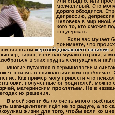
или стыдно, или прост
молчаливый. Это молч
дорого обходится. Ст
депрессию, депрессия
человека в мир иной, 
кого-то, кто сможет по
поддержать.
Если вас мучает бе
понимаете, что происх
сли вы стали
жертвой домашнего насилия
и 
бьюзер, тиран, если вас мучают страхи, я м
азобраться в этих трудных ситуациях и найт
Многие путаются в терминологии и считают
ожет помочь в психологических проблемах.
нение. Как пример могу привести что психо
становки, полученные от родителей, можно 
орчей, материнским проклятьем. Не в назван
етодах их решения.
В моей жизни было очень много тяжёлых 
уть мага-целителя идёт не по радуге, а по
акоулкам жизни для того, чтобы если ко мне