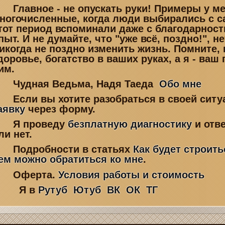
Главное - не опускать руки! Примеры у ме
ногочисленные, когда люди выбирались с с
тот период вспоминали даже с благодарнос
пыт. И не думайте, что "уже всё, поздно!", не
икогда не поздно изменить жизнь. Помните, 
доровье, богатство в ваших руках, а я - ваш
ним.
Чудная Ведьма, Надя Таеда
Обо мне
Если вы хотите разобраться в своей ситу
аявку
через форму.
Я проведу
безплатную диагностику
и отве
ли нет.
Подробности в статьях
Как будет строить
ем можно обратиться ко мне
.
Оферта.
Условия работы и стоимость
Я в
Рутуб
Ютуб
ВК
ОК
ТГ