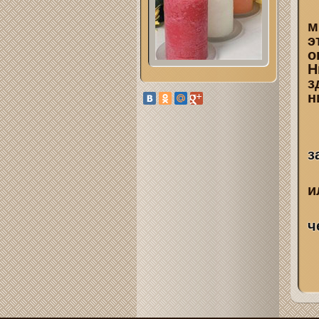
м
э
о
Н
з
з
и
ч